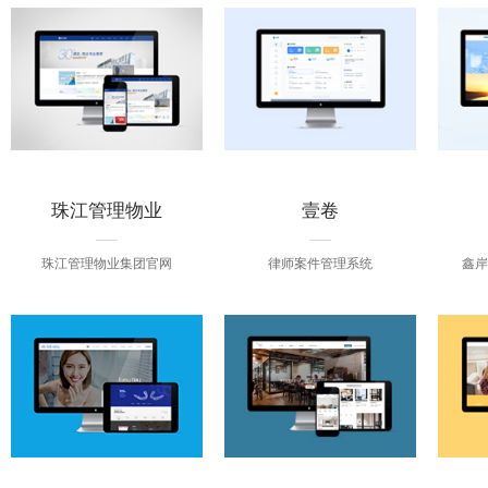
珠江管理物业
壹卷
珠江管理物业集团官网
律师案件管理系统
鑫岸