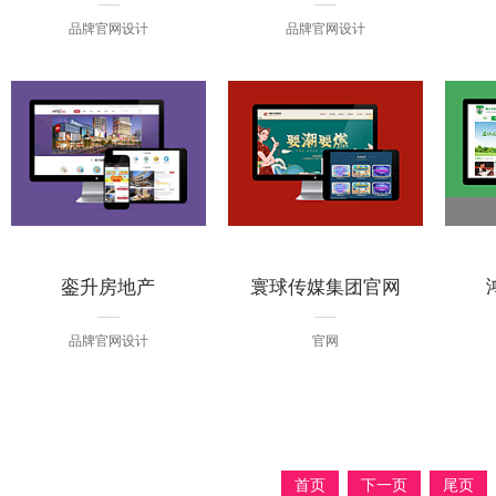
品牌官网设计
品牌官网设计
銮升房地产
寰球传媒集团官网
品牌官网设计
官网
首页
下一页
尾页