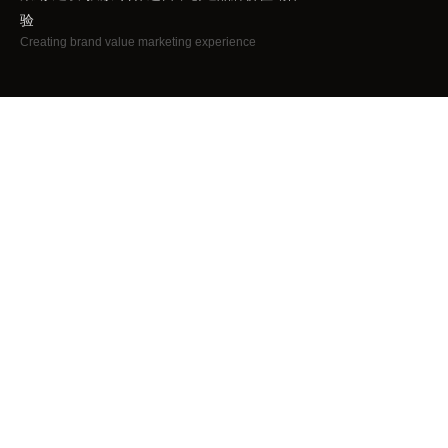
验
Creating brand value marketing experience