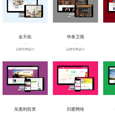
金天拓
华泰卫视
品牌官网设计
品牌官网设计
东惠利投资
归蜜网络